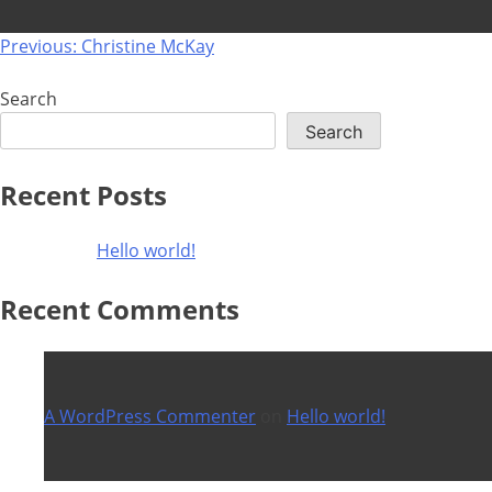
Post
Previous:
Christine McKay
navigation
Search
Search
Recent Posts
Hello world!
Recent Comments
A WordPress Commenter
on
Hello world!