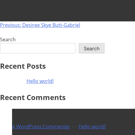
Post
Previous:
Desiree Skye Butt-Gabriel
navigation
Search
Search
Recent Posts
Hello world!
Recent Comments
A WordPress Commenter
on
Hello world!