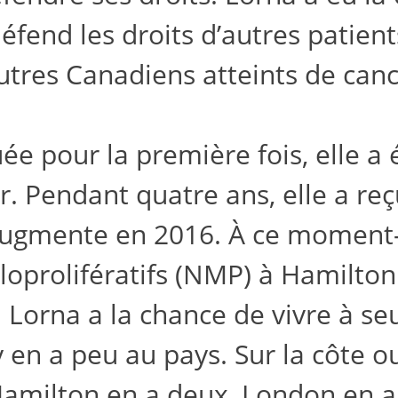
fend les droits d’autres patients,
utres Canadiens atteints de canc
e pour la première fois, elle a 
r. Pendant quatre ans, elle a re
ugmente en 2016. À ce moment-là
oprolifératifs (NMP) à Hamilton
 Lorna a la chance de vivre à s
 y en a peu au pays. Sur la côte 
 Hamilton en a deux, London en