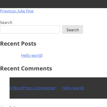
Post
Previous:
Julie Fine
navigation
Search
Search
Recent Posts
Hello world!
Recent Comments
A WordPress Commenter
on
Hello world!