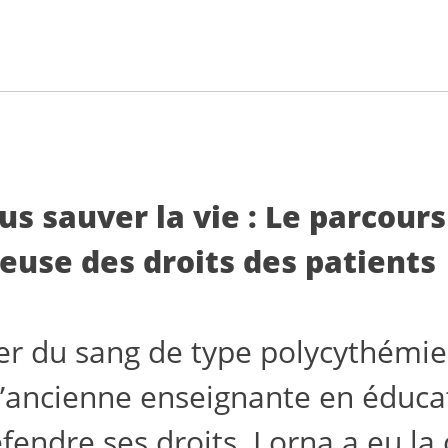
us sauver la vie : Le parcour
euse des droits des patients
er du sang de type polycythémie
’ancienne enseignante en éducati
éfendre ses droits. Lorna a eu la