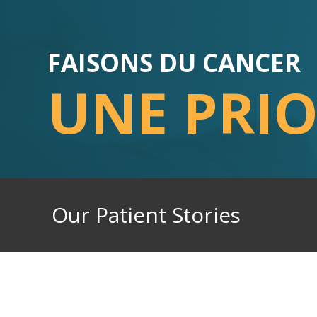
FAISONS DU CANCER
UNE PRIO
Our Patient Stories